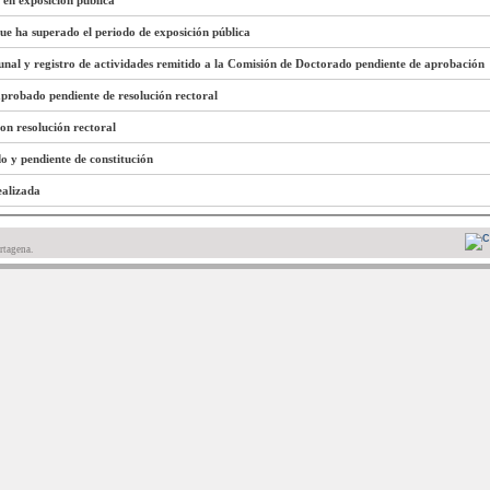
 en exposición pública
que ha superado el periodo de exposición pública
unal y registro de actividades remitido a la Comisión de Doctorado pendiente de aprobación
 aprobado pendiente de resolución rectoral
con resolución rectoral
do y pendiente de constitución
ealizada
rtagena.