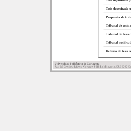
Tesis depositada y
Tesis depositada 
Propuesta de trib
Tribunal de tesis
Tribunal de tesis 
Tribunal notifica
Defensa de tesis r
Universidad Politécnica de Cartagena
Pza. del Cronista Isidoro Valverde, Edif. La Milagrosa, CP. 30202 Ca