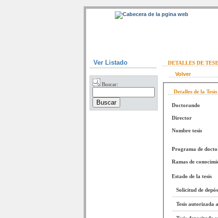
Ver Listado
DETALLES DE TES
Volver
Buscar:
Detalles de la Tesis
Doctorando
Director
Nombre tesis
Programa de doct
Ramas de conocimi
Estado de la tesis
Solicitud de depó
Tesis autorizada a