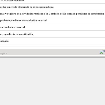
 en exposición pública
que ha superado el periodo de exposición pública
unal y registro de actividades remitido a la Comisión de Doctorado pendiente de aprobación
 aprobado pendiente de resolución rectoral
con resolución rectoral
do y pendiente de constitución
ealizada
rtagena.