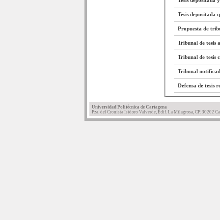
Tesis depositada y
Tesis depositada 
Propuesta de trib
Tribunal de tesis
Tribunal de tesis 
Tribunal notifica
Defensa de tesis r
Universidad Politécnica de Cartagena
Pza. del Cronista Isidoro Valverde, Edif. La Milagrosa, CP. 30202 Ca