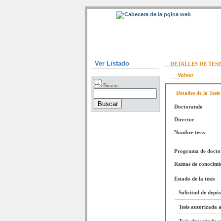
Ver Listado
DETALLES DE TES
Volver
Buscar:
Detalles de la Tesis
Doctorando
Director
Nombre tesis
Programa de doct
Ramas de conocimi
Estado de la tesis
Solicitud de depó
Tesis autorizada a