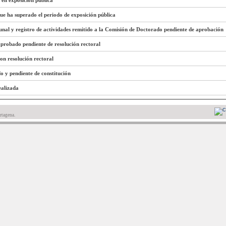
 en exposición pública
que ha superado el periodo de exposición pública
unal y registro de actividades remitido a la Comisión de Doctorado pendiente de aprobación
 aprobado pendiente de resolución rectoral
con resolución rectoral
do y pendiente de constitución
ealizada
rtagena.