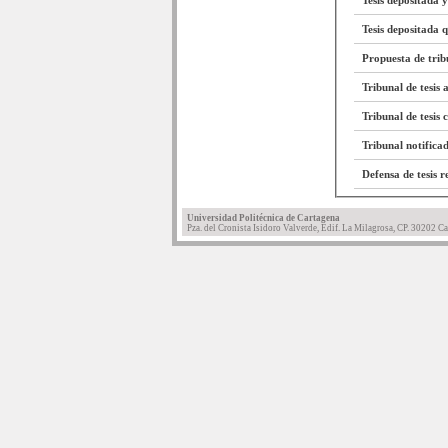
Tesis depositada y
Tesis depositada 
Propuesta de trib
Tribunal de tesis
Tribunal de tesis 
Tribunal notifica
Defensa de tesis r
Universidad Politécnica de Cartagena
Pza. del Cronista Isidoro Valverde, Edif. La Milagrosa, CP. 30202 Ca