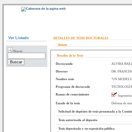
Ver Listado
DETALLES DE TESIS DOCTORALES
Volver
Buscar:
Detalles de la Tesis
Doctorando
ALVIRA BAE
Director
DR. FRANCIS
Nombre tesis
"UN MODELO
Programa de doctorado
TECNOLOGÍA
Ramas de conocimiento
Ingeniería
Estado de la tesis
Defensa de tesi
Solicitud de depósito de tesis presentada a la Comi
Tesis autorizada al deposito
Tesis depositada y en exposición pública