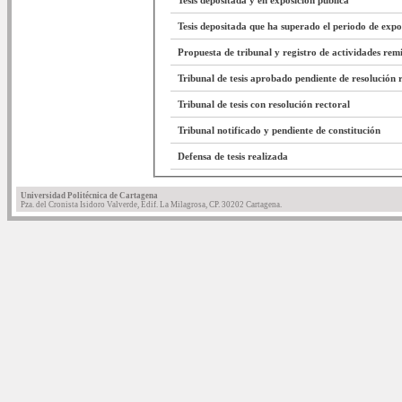
Tesis depositada y en exposición pública
Tesis depositada que ha superado el periodo de expo
Propuesta de tribunal y registro de actividades re
Tribunal de tesis aprobado pendiente de resolución 
Tribunal de tesis con resolución rectoral
Tribunal notificado y pendiente de constitución
Defensa de tesis realizada
Universidad Politécnica de Cartagena
Pza. del Cronista Isidoro Valverde, Edif. La Milagrosa, CP. 30202 Cartagena.