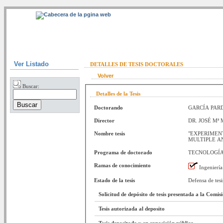
Ver Listado
DETALLES DE TESIS DOCTORALES
Volver
Buscar:
Detalles de la Tesis
Doctorando
GARCÍA PAR
Director
DR. JOSÉ Mª
Nombre tesis
"EXPERIMEN
MULTIPLE A
Programa de doctorado
TECNOLOGÍA
Ramas de conocimiento
Ingeniería
Estado de la tesis
Defensa de tesi
Solicitud de depósito de tesis presentada a la Comi
Tesis autorizada al deposito