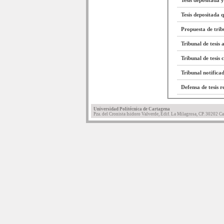
Tesis depositada y
Tesis depositada 
Propuesta de trib
Tribunal de tesis
Tribunal de tesis 
Tribunal notifica
Defensa de tesis r
Universidad Politécnica de Cartagena
Pza. del Cronista Isidoro Valverde, Edif. La Milagrosa, CP. 30202 Ca