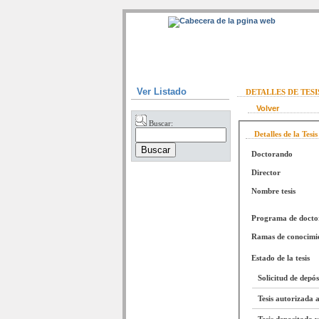
Ver Listado
DETALLES DE TES
Volver
Buscar:
Detalles de la Tesis
Doctorando
Director
Nombre tesis
Programa de doct
Ramas de conocimi
Estado de la tesis
Solicitud de depó
Tesis autorizada a