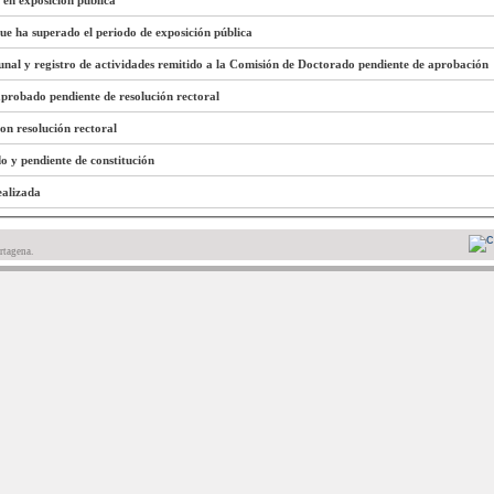
 en exposición pública
que ha superado el periodo de exposición pública
unal y registro de actividades remitido a la Comisión de Doctorado pendiente de aprobación
 aprobado pendiente de resolución rectoral
con resolución rectoral
do y pendiente de constitución
ealizada
rtagena.